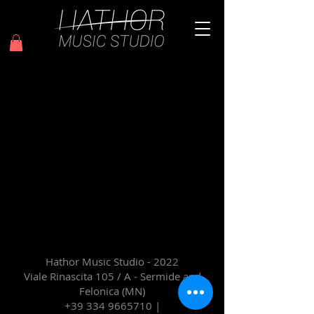
Hathor Music Studio - 2022
Viale Rinascita 105 / A - Sermide and
Felonica (MN)
+39 334 9665710
|